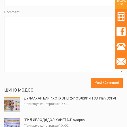
ТУСЛАХ
ЦЭС
Comment*
ШИНЭ МЭДЭЭ
ДУЛААХАН БАЙР ХОТХОНЫ 2-Р ЭЭЛЖИЙН 3D Plan ЗУРАГ
“Твинхаус констракшн” ХХК...
“БИД ИРЭЭДҮЙДЭЭ ХАЙРТАЙ” өдөрлөг
“Твинхаус констракшн” ХХК...