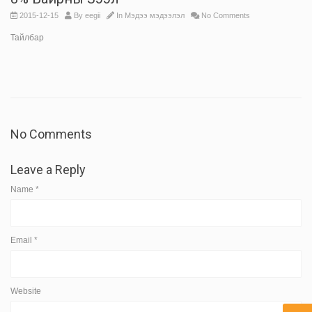
2015-12-15
By
eegii
In
Мэдээ мэдээлэл
No Comments
Тайлбар
No Comments
Leave a Reply
Name
*
Email
*
Website