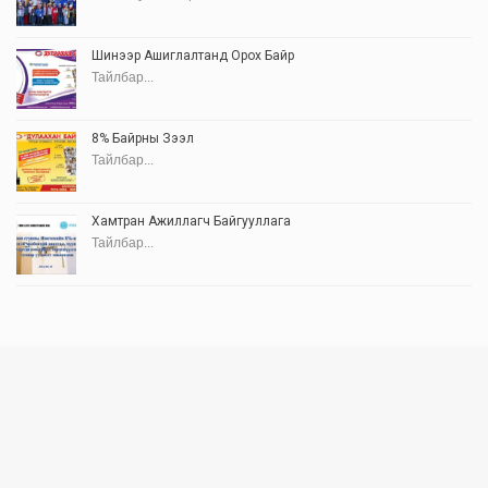
Шинээр Ашиглалтанд Орох Байр
Тайлбар...
8% Байрны Зээл
Тайлбар...
Хамтран Ажиллагч Байгууллага
Тайлбар...