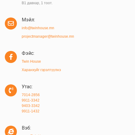
B1 давхар, 1 тоот.
Мэйл:
info@twinhouse.mn
projectmanager@twinhouse.mn
Фэйс:
Twin House
Харанхуйг гэрэлтүүлнэ
Утас:
7014-2856
9911-3342
9403-3342
9911-1432
Вэб: