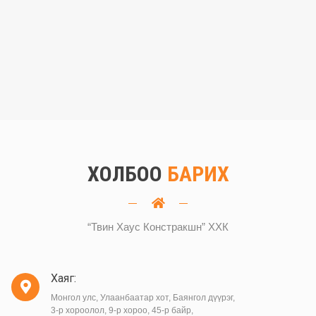
ХОЛБОО
БАРИХ
“Твин Хаус Констракшн” ХХК
Хаяг:
Монгол улс, Улаанбаатар хот, Баянгол дүүрэг,
3-р хороолол, 9-р хороо, 45-р байр,