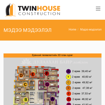
МЭДЭЭ МЭДЭЭЛЭЛ
Home
Мэдээ мэдээлэл