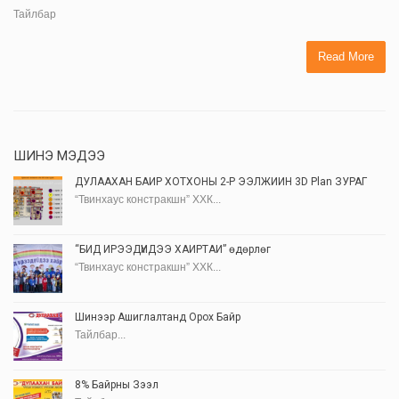
Тайлбар
Read More
ШИНЭ МЭДЭЭ
ДУЛААХАН БАЙР ХОТХОНЫ 2-Р ЭЭЛЖИЙН 3D Plan ЗУРАГ
“Твинхаус констракшн” ХХК...
“БИД ИРЭЭДҮЙДЭЭ ХАЙРТАЙ” өдөрлөг
“Твинхаус констракшн” ХХК...
Шинээр Ашиглалтанд Орох Байр
Тайлбар...
8% Байрны Зээл