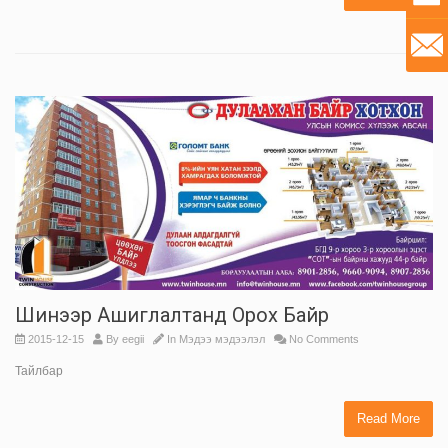
Шинээр Ашиглалтанд Орох Байр
2015-12-15
By
eegii
In
Мэдээ мэдээлэл
No Comments
Тайлбар
Read More