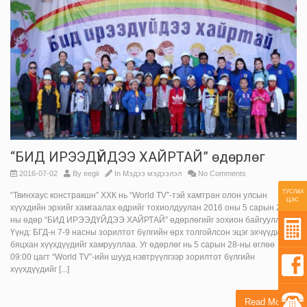
“БИД ИРЭЭДҮЙДЭЭ ХАЙРТАЙ” өдөрлөг
2016-07-02
By
eegii
In
Мэдээ мэдээлэл
No Comments
ТУСЛАХ
“Твинхаус констракшн” ХХК нь “World TV”-тэй хамтран олон улсын
ЦЭС
хүүхдийн эрхийг хамгаалах өдрийг тохиолдуулан 2016 оны 5 сарын 28-
ны өдөр “БИД ИРЭЭДҮЙДЭЭ ХАЙРТАЙ” өдөрлөгийг зохион байгууллаа.
Үүнд: БГД-н 7-9 насны зорилтот бүлгийн өрх толгойлсон эцэг эхчүүдийн
бяцхан хүүхдүүдийг хамрууллаа. Уг өдөрлөг нь 5 сарын 28-ны өглөө
09:00 цагт “World TV”-ийн шууд нэвтрүүлгээр зорилтот бүлгийн
хүүхдүүдийг [...]
Read More