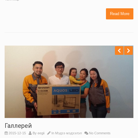
Read More
Previous
Next
Галлерей
2015-12-15
By
eegii
In
Мэдээ мэдээлэл
No Comments