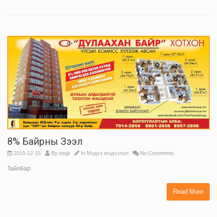
8% Байрны Зээл
2015-12-15
By
eegii
In
Мэдээ мэдээлэл
No Comments
Тайлбар
Read More