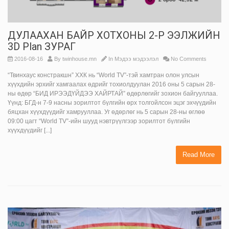
ДУЛААХАН БАЙР ХОТХОНЫ 2-Р ЭЭЛЖИЙН
3D Plan ЗУРАГ
2016-08-16
By
twinhouse.mn
In
Мэдээ мэдээлэл
No Comments
“Твинхаус констракшн” ХХК нь “World TV”-тэй хамтран олон улсын
хүүхдийн эрхийг хамгаалах өдрийг тохиолдуулан 2016 оны 5 сарын 28-
ны өдөр “БИД ИРЭЭДҮЙДЭЭ ХАЙРТАЙ” өдөрлөгийг зохион байгууллаа.
Үүнд: БГД-н 7-9 насны зорилтот бүлгийн өрх толгойлсон эцэг эхчүүдийн
бяцхан хүүхдүүдийг хамрууллаа. Уг өдөрлөг нь 5 сарын 28-ны өглөө
09:00 цагт “World TV”-ийн шууд нэвтрүүлгээр зорилтот бүлгийн
хүүхдүүдийг [...]
Read More