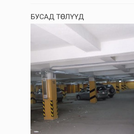
БУСАД ТӨСЛҮҮД