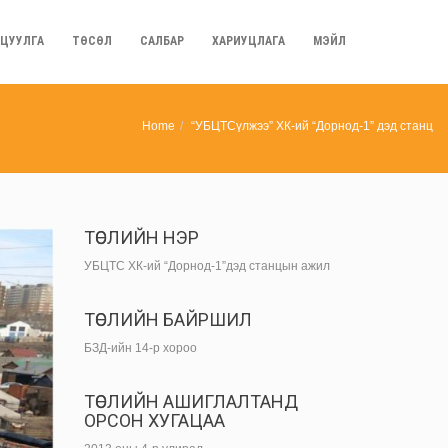
ЦУУЛГА
ТӨСӨЛ
САЛБАР
ХАРИУЦЛАГА
МЭЙЛ
Home
“УБЦТСүлжээ” ХК-ий “Дорнод-1” дэд станц
ТӨСЛИЙН НЭР
УБЦТС ХК-ий “Дорнод-1”дэд станцын ажил
ТӨСЛИЙН БАЙРШИЛ
БЗД-ийн 14-р хороо
ТӨСЛИЙН АШИГЛАЛТАНД
ОРСОН ХУГАЦАА