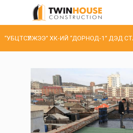
“УБЦТСҮЛЖЭЭ” ХК-ИЙ “ДОРНОД-1” ДЭД С