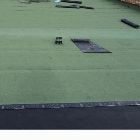
0 м
“Одкон холдинг” ХХК-ийн Хан-Уул дүүргийн
цахилгаан түгээгүүрийн барилгын өргөтгөлийн
ажил