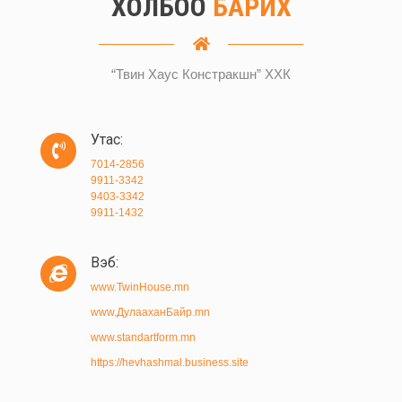
ХОЛБОО
БАРИХ
“Твин Хаус Констракшн” ХХК
Утас:
7014-2856
9911-3342
9403-3342
9911-1432
Вэб:
www.TwinHouse.mn
www.ДулааханБайр.mn
www.standartform.mn
https://hevhashmal.business.site