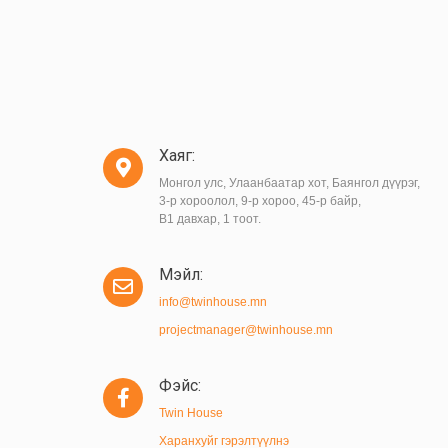
Хаяг:
Монгол улс, Улаанбаатар хот, Баянгол дүүрэг,
3-р хороолол, 9-р хороо, 45-р байр,
B1 давхар, 1 тоот.
Мэйл:
info@twinhouse.mn
projectmanager@twinhouse.mn
Фэйс:
Twin House
Харанхуйг гэрэлтүүлнэ