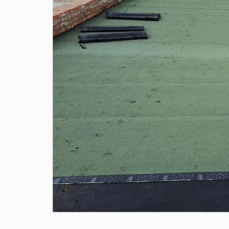
“Wizard construction” ХХК-ийн 2 давхар 168
2 100 автомашины гаражийн карказ
угсралтын ажил