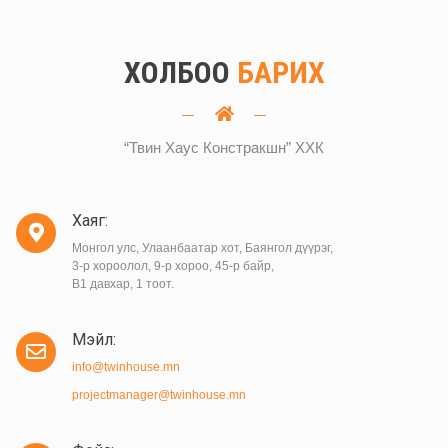
ХОЛБОО
БАРИХ
“Твин Хаус Констракшн” ХХК
Хаяг:
Монгол улс, Улаанбаатар хот, Баянгол дүүрэг,
3-р хороолол, 9-р хороо, 45-р байр,
B1 давхар, 1 тоот.
Мэйл:
info@twinhouse.mn
projectmanager@twinhouse.mn