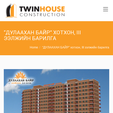
“ДУЛААХАН БАЙР” ХОТХОН, III
ЭЭЛЖИЙН БАРИЛГА
Home
“ДУЛААХАН БАЙР” хотхон, III ээлжийн барилга