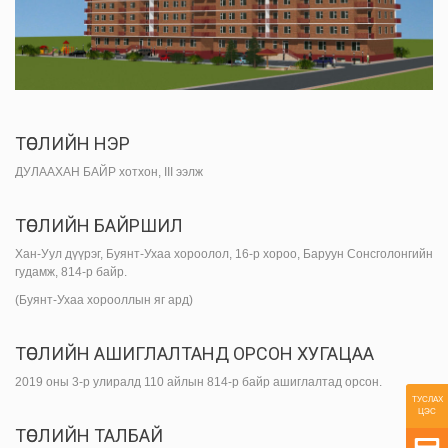
ТӨСЛИЙН НЭР
ДУЛААХАН БАЙР хотхон, III ээлж
ТӨСЛИЙН БАЙРШИЛ
Хан-Уул дүүрэг, Буянт-Ухаа хороолол, 16-р хороо, Баруун Сонсголонгийн
гудамж, 814-р байр.
(Буянт-Ухаа хорооллын яг ард)
ТӨСЛИЙН АШИГЛАЛТАНД ОРСОН ХУГАЦАА
2019 оны 3-р улиралд 110 айлын 814-р байр ашиглалтад орсон.
ТУСЛАХ
ЦЭС
ТӨСЛИЙН ТАЛБАЙ