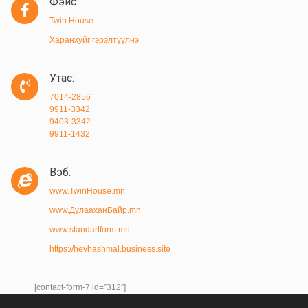
Фэйс:
Twin House
Харанхуйг гэрэлтүүлнэ
Утас:
7014-2856
9911-3342
9403-3342
9911-1432
Вэб:
www.TwinHouse.mn
www.ДулааханБайр.mn
www.standartform.mn
https://hevhashmal.business.site
[contact-form-7 id=”312″]