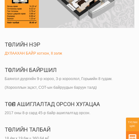
ТӨСЛИЙН НЭР
ДУЛААХАН БАЙР хотхон, II ээлж
ТӨСЛИЙН БАЙРШИЛ
Баянгол дүүргийн 9-р хороо, 3-р хороолол, Горькийн 8 гудам.
(Хорооллын эцэст, СОТ-ын байруудын баруун талд)
ТӨСӨЛ АШИГЛАЛТАД ОРСОН ХУГАЦАА
2017 оны 8-р сард 45-р байр ашиглалтад орсон.
ТУСЛАХ
ЦЭС
ТӨСЛИЙН ТАЛБАЙ
2
18.4м х 19.6м = 360.64 м