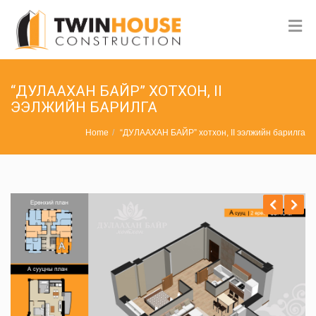
“ДУЛААХАН БАЙР” ХОТХОН, II
ЭЭЛЖИЙН БАРИЛГА
Home
“ДУЛААХАН БАЙР” хотхон, II ээлжийн барилга
Previ
Next
ous