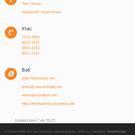
Twin House
Харанхуйг гэрэлтүүлнэ
Утас:
7014-2856
9911-3342
9403-3342
9911-1432
Вэб:
www.TwinHouse.mn
www.ДулааханБайр.mn
www.standartform.mn
https://hevhashmal.business.site
[contact-form-7 id=”312″]
© Зохиогчийн бүх эрх хуулиар хамгаалагдсан. 2016 он | Загварыг
SmartDesign