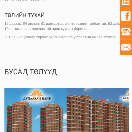
ТӨСЛИЙН ТУХАЙ
12 давхар, 84 айлын, В1 давхартаа үйлчилгээний талбайтай, В2 давхарт
“ДУЛААХАН БАЙР”
“ДУЛААХАН БАЙР”
10 автомашины зогсоолтой орон сууцны барилга.
хотхон, II ээлжийн
хотхон, IV ээлжийн
2016 оны 5 дугаар сараас эхлэн барилга угсралтын ажлаа эхэлсэн.
барилга
барилга
БУСАД ТӨСЛҮҮД