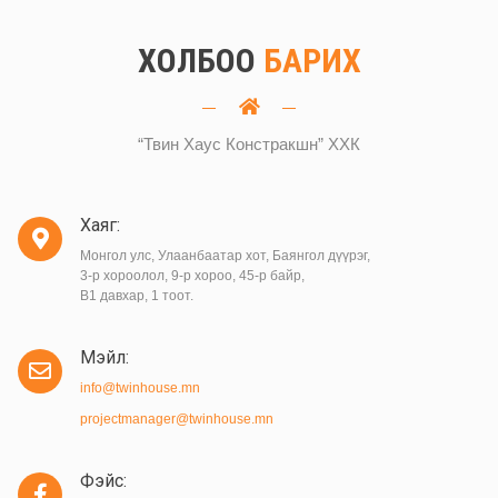
ХОЛБОО
БАРИХ
“Твин Хаус Констракшн” ХХК
Хаяг:
Монгол улс, Улаанбаатар хот, Баянгол дүүрэг,
3-р хороолол, 9-р хороо, 45-р байр,
B1 давхар, 1 тоот.
Мэйл:
info@twinhouse.mn
projectmanager@twinhouse.mn
Фэйс: