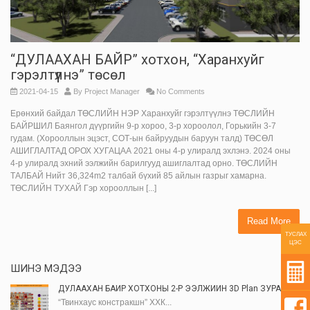
“ДУЛААХАН БАЙР” хотхон, “Харанхуйг
гэрэлтүүлнэ” төсөл
2021-04-15
By
Project Manager
No Comments
Ерөнхий байдал ТӨСЛИЙН НЭР Харанхуйг гэрэлтүүлнэ ТӨСЛИЙН
БАЙРШИЛ Баянгол дүүргийн 9-р хороо, 3-р хороолол, Горькийн 3-7
гудам. (Хорооллын эцэст, СОТ-ын байруудын баруун талд) ТӨСӨЛ
АШИГЛАЛТАД ОРОХ ХУГАЦАА 2021 оны 4-р улиралд эхлэнэ. 2024 оны
4-р улиралд эхний ээлжийн барилгууд ашиглалтад орно. ТӨСЛИЙН
ТАЛБАЙ Нийт 36,324m2 талбай бүхий 85 айлын газрыг хамарна.
ТӨСЛИЙН ТУХАЙ Гэр хорооллын [...]
Read More
ТУСЛАХ
ЦЭС
ШИНЭ МЭДЭЭ
ДУЛААХАН БАЙР ХОТХОНЫ 2-Р ЭЭЛЖИЙН 3D Plan ЗУРАГ
“Твинхаус констракшн” ХХК...