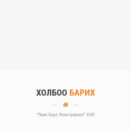
ХОЛБОО
БАРИХ
“Твин Хаус Констракшн” ХХК