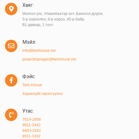
Хаяг:
Монгол улс, Улаанбаатар хот, Баянгол дүүрэг,
3-р хороолол, 9-р хороо, 45-р байр,
B1 давхар, 1 тоот.
Мэйл:
info@twinhouse.mn
projectmanager@twinhouse.mn
Фэйс:
Twin House
Харанхуйг гэрэлтүүлнэ
Утас:
7014-2856
9911-3342
9403-3342
9911-1432