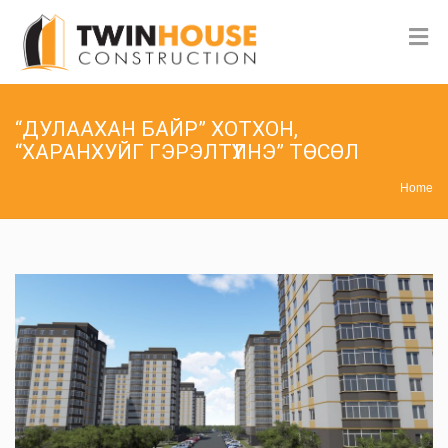
“ДУЛААХАН БАЙР” ХОТХОН,
“ХАРАНХУЙГ ГЭРЭЛТҮҮЛНЭ” ТӨСӨЛ
Home