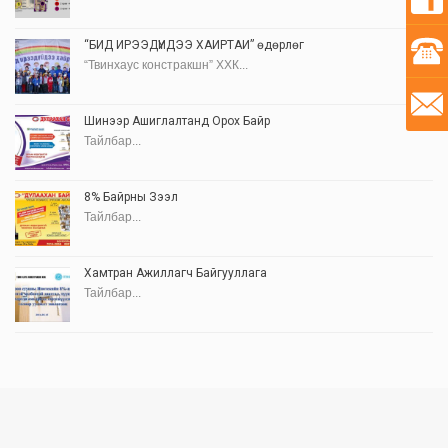
“БИД ИРЭЭДҮЙДЭЭ ХАЙРТАЙ” өдөрлөг
“Твинхаус констракшн” ХХК...
Шинээр Ашиглалтанд Орох Байр
Тайлбар...
8% Байрны Зээл
Тайлбар...
Хамтран Ажиллагч Байгууллага
Тайлбар...