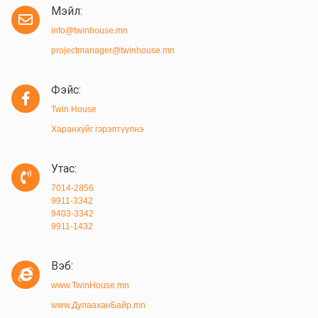
Мэйл:
info@twinhouse.mn
projectmanager@twinhouse.mn
Фэйс:
Twin House
Харанхуйг гэрэлтүүлнэ
Утас:
7014-2856
9911-3342
9403-3342
9911-1432
Вэб:
www.TwinHouse.mn
www.ДулааханБайр.mn