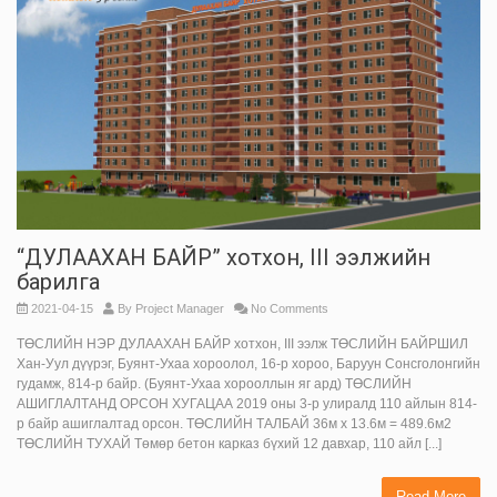
“ДУЛААХАН БАЙР” хотхон, III ээлжийн
барилга
2021-04-15
By
Project Manager
No Comments
ТӨСЛИЙН НЭР ДУЛААХАН БАЙР хотхон, III ээлж ТӨСЛИЙН БАЙРШИЛ
Хан-Уул дүүрэг, Буянт-Ухаа хороолол, 16-р хороо, Баруун Сонсголонгийн
гудамж, 814-р байр. (Буянт-Ухаа хорооллын яг ард) ТӨСЛИЙН
АШИГЛАЛТАНД ОРСОН ХУГАЦАА 2019 оны 3-р улиралд 110 айлын 814-
р байр ашиглалтад орсон. ТӨСЛИЙН ТАЛБАЙ 36м х 13.6м = 489.6м2
ТӨСЛИЙН ТУХАЙ Төмөр бетон карказ бүхий 12 давхар, 110 айл [...]
Read More