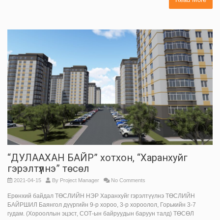
“ДУЛААХАН БАЙР” хотхон, “Харанхуйг
гэрэлтүүлнэ” төсөл
2021-04-15
By
Project Manager
No Comments
Ерөнхий байдал ТӨСЛИЙН НЭР Харанхуйг гэрэлтүүлнэ ТӨСЛИЙН
БАЙРШИЛ Баянгол дүүргийн 9-р хороо, 3-р хороолол, Горькийн 3-7
гудам. (Хорооллын эцэст, СОТ-ын байруудын баруун талд) ТӨСӨЛ