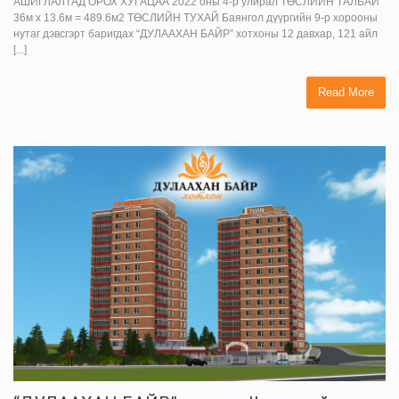
АШИГЛАЛТАД ОРОХ ХУГАЦАА 2022 оны 4-р улирал ТӨСЛИЙН ТАЛБАЙ
36м х 13.6м = 489.6м2 ТӨСЛИЙН ТУХАЙ Баянгол дүүргийн 9-р хорооны
нутаг дэвсгэрт баригдах “ДУЛААХАН БАЙР” хотхоны 12 давхар, 121 айл
[...]
Read More