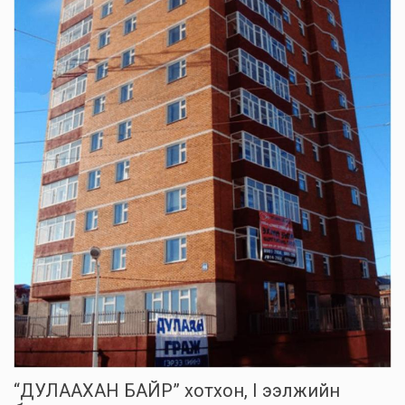
“ДУЛААХАН БАЙР” хотхон, I ээлжийн