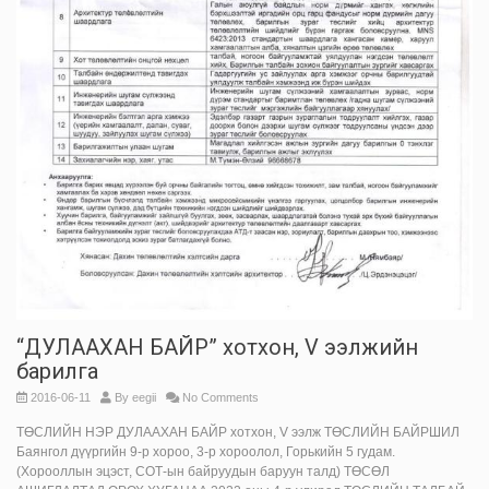
“ДУЛААХАН БАЙР” хотхон, V ээлжийн
барилга
2016-06-11
By
eegii
No Comments
ТӨСЛИЙН НЭР ДУЛААХАН БАЙР хотхон, V ээлж ТӨСЛИЙН БАЙРШИЛ
Баянгол дүүргийн 9-р хороо, 3-р хороолол, Горькийн 5 гудам.
(Хорооллын эцэст, СОТ-ын байруудын баруун талд) ТӨСӨЛ