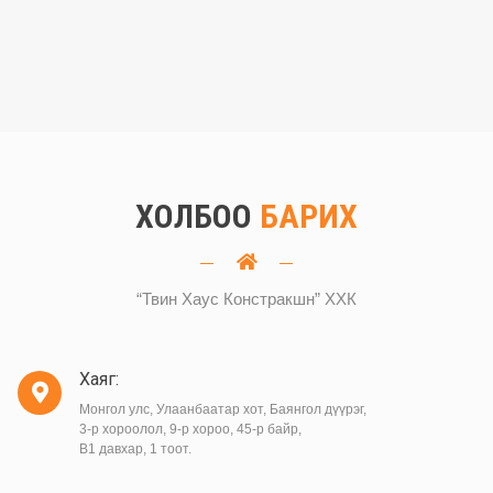
ХОЛБОО
БАРИХ
“Твин Хаус Констракшн” ХХК
Хаяг:
Монгол улс, Улаанбаатар хот, Баянгол дүүрэг,
3-р хороолол, 9-р хороо, 45-р байр,
B1 давхар, 1 тоот.