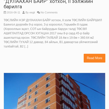
“ДУЛААХАН БАЙР” хотхон, II ээлжийн
барилга
2016-06-11
By
eegii
No Comments
ТӨСЛИЙН НЭР ДУЛААХАН БАЙР хотхон, II ээлж ТӨСЛИЙН БАЙРШИЛ
Баянгол дүүргийн 9-р хороо, 3-р хороолол, Горькийн 8 гудам.
(Хорооллын эцэст, СОТ-ын байруудын баруун талд) ТӨСӨЛ
АШИГЛАЛТАД ОРСОН ХУГАЦАА 2017 оны 8-р сард 45-р байр
ашиглалтад орсон. ТӨСЛИЙН ТАЛБАЙ 18.4м х 19.6м = 360.64 м2
ТӨСЛИЙН ТУХАЙ 12 давхар, 84 айлын, В1 давхартаа үйлчилгээний
талбайтай, В2 [...]
Read More