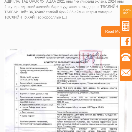
АШИГЛАЛТАД ОРОХ ХУГАЦАА 2021 оны 4-р улиралд эхлэнэ. 2024 оны
4-р улиралд эхний ээлжийн барилгууд ашиглалтад орно. ТӨСЛИЙН
ТУСЛАХ
ТАЛБАЙ Нийт 36,324m2 талбай бүхий 85 айлын газрыг хамарна.
ЦЭС
ТӨСЛИЙН ТУХАЙ Гэр хорооллын [...]
Read More