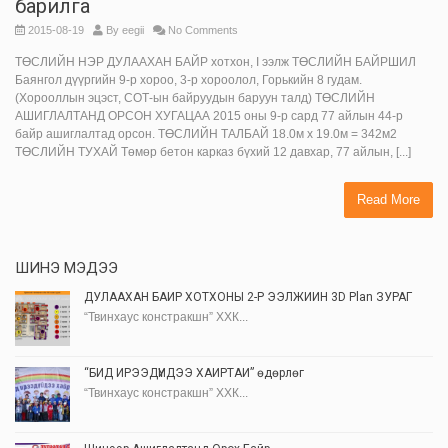
барилга
2015-08-19
By
eegii
No Comments
ТӨСЛИЙН НЭР ДУЛААХАН БАЙР хотхон, I ээлж ТӨСЛИЙН БАЙРШИЛ
Баянгол дүүргийн 9-р хороо, 3-р хороолол, Горькийн 8 гудам.
(Хорооллын эцэст, СОТ-ын байруудын баруун талд) ТӨСЛИЙН
АШИГЛАЛТАНД ОРСОН ХУГАЦАА 2015 оны 9-р сард 77 айлын 44-р
байр ашиглалтад орсон. ТӨСЛИЙН ТАЛБАЙ 18.0м х 19.0м = 342м2
ТӨСЛИЙН ТУХАЙ Төмөр бетон карказ бүхий 12 давхар, 77 айлын, [...]
Read More
ШИНЭ МЭДЭЭ
ДУЛААХАН БАЙР ХОТХОНЫ 2-Р ЭЭЛЖИЙН 3D Plan ЗУРАГ
“Твинхаус констракшн” ХХК...
“БИД ИРЭЭДҮЙДЭЭ ХАЙРТАЙ” өдөрлөг
“Твинхаус констракшн” ХХК...