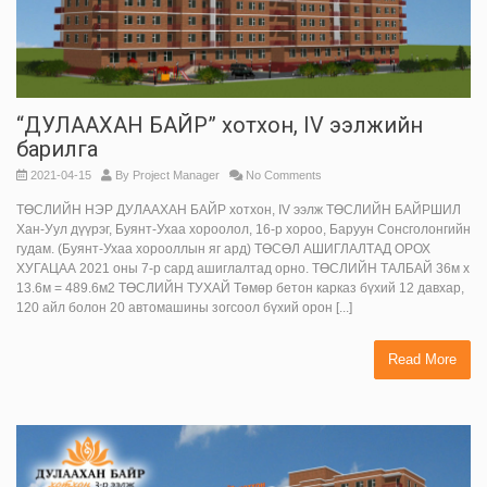
“ДУЛААХАН БАЙР” хотхон, IV ээлжийн
барилга
2021-04-15
By
Project Manager
No Comments
ТӨСЛИЙН НЭР ДУЛААХАН БАЙР хотхон, IV ээлж ТӨСЛИЙН БАЙРШИЛ
Хан-Уул дүүрэг, Буянт-Ухаа хороолол, 16-р хороо, Баруун Сонсголонгийн
гудам. (Буянт-Ухаа хорооллын яг ард) ТӨСӨЛ АШИГЛАЛТАД ОРОХ
ХУГАЦАА 2021 оны 7-р сард ашиглалтад орно. ТӨСЛИЙН ТАЛБАЙ 36м х
13.6м = 489.6м2 ТӨСЛИЙН ТУХАЙ Төмөр бетон карказ бүхий 12 давхар,
120 айл болон 20 автомашины зогсоол бүхий орон [...]
Read More