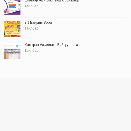
Шинээр Ашиглалтанд Орох Байр
Тайлбар...
8% Байрны Зээл
Тайлбар...
Хамтран Ажиллагч Байгууллага
Тайлбар...