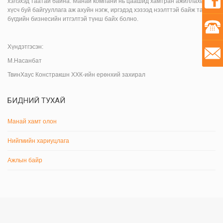
хэлэхэд таатай байна. Манай компани нь цаашид хамтран ажиллахыг
хүсч буй байгууллага аж ахуйн нэгж, иргэдэд хэзээд нээлттэй байж та
бүгдийн бизнесийн итгэлтэй түнш байх болно.
Хүндэтгэсэн:
М.Насанбат
ТвинХаус Констракшн ХХК-ийн ерөнхий захирал
БИДНИЙ ТУХАЙ
Манай хамт олон
Нийгмийн хариуцлага
Ажлын байр