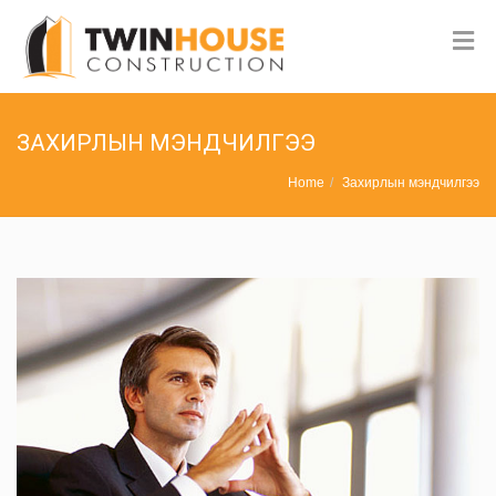
ЗАХИРЛЫН МЭНДЧИЛГЭЭ
Home
Захирлын мэндчилгээ