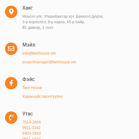
Хаяг:
Монгол улс, Улаанбаатар хот, Баянгол дүүрэг,
3-р хороолол, 9-р хороо, 45-р байр,
B1 давхар, 1 тоот.
Мэйл:
info@twinhouse.mn
projectmanager@twinhouse.mn
Фэйс:
Twin House
Харанхуйг гэрэлтүүлнэ
Утас:
7014-2856
9911-3342
9403-3342
9911-1432