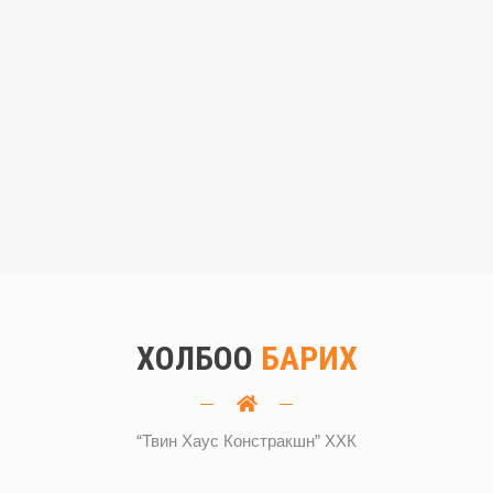
ХОЛБОО
БАРИХ
“Твин Хаус Констракшн” ХХК