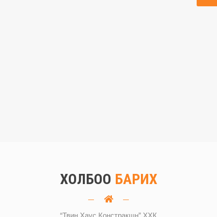
ХОЛБОО
БАРИХ
“Твин Хаус Констракшн” ХХК