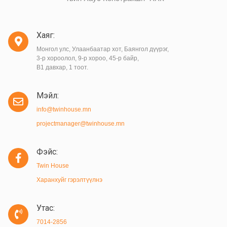
Хаяг:
Монгол улс, Улаанбаатар хот, Баянгол дүүрэг,
3-р хороолол, 9-р хороо, 45-р байр,
B1 давхар, 1 тоот.
Мэйл:
info@twinhouse.mn
projectmanager@twinhouse.mn
Фэйс:
Twin House
Харанхуйг гэрэлтүүлнэ
Утас:
7014-2856