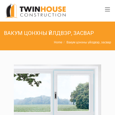
ВАКУМ ЦОНХНЫ ҮЙЛДВЭР, ЗАСВАР
Home
Вакум цонхны үйлдвэр, засвар