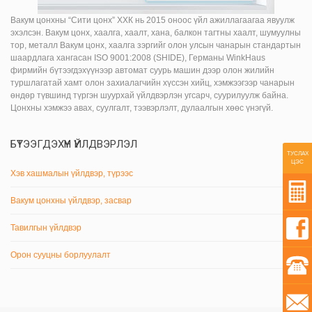
Вакум цонхны “Сити цонх” ХХК нь 2015 оноос үйл ажиллагаагаа явуулж
эхэлсэн. Вакум цонх, хаалга, хаалт, хана, балкон тагтны хаалт, шумуулны
тор, металл Вакум цонх, хаалга зэргийг олон улсын чанарын стандартын
шаардлага хангасан ISO 9001:2008 (SHIDE), Германы WinkHaus
фирмийн бүтээгдэхүүнээр автомат суурь машин дээр олон жилийн
туршлагатай хамт олон захиалагчийн хүссэн хийц, хэмжээгээр чанарын
өндөр түвшинд түргэн шуурхай үйлдвэрлэн угсарч, суурилуулж байна.
Цонхны хэмжээ авах, суулгалт, тээвэрлэлт, дулаалгын хөөс үнэгүй.
БҮТЭЭГДЭХҮҮН ҮЙЛДВЭРЛЭЛ
ТУСЛАХ
ЦЭС
Хэв хашмалын үйлдвэр, түрээс
Вакум цонхны үйлдвэр, засвар
Тавилгын үйлдвэр
Орон сууцны борлуулалт